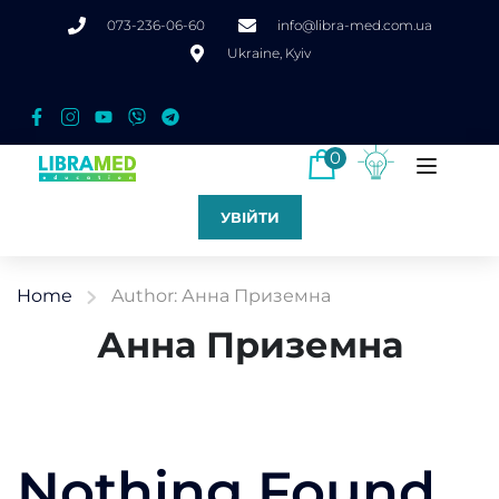
073-236-06-60
info@libra-med.com.ua
Ukraine, Kyiv
0
УВІЙТИ
Home
Author: Анна Приземна
Анна Приземна
Nothing Found