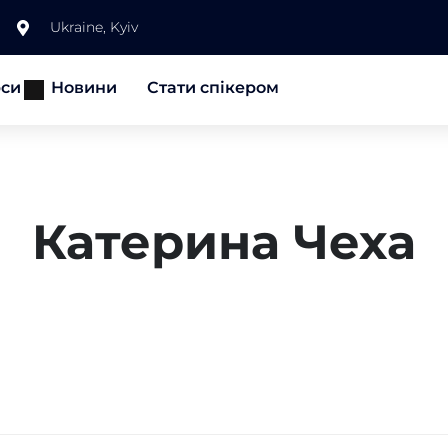
Ukraine, Kyiv
рси
Новини
Стати спікером
Катерина Чеха