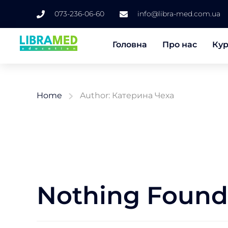
073-236-06-60
info@libra-med.com.ua
Головна
Про нас
Ку
Home
Author: Катерина Чеха
Nothing Found