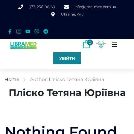
073-236-06-60
info@libra-med.com.ua
Ukraine, Kyiv
0
УВІЙТИ
Home
Author: Пліско Тетяна Юріївна
Пліско Тетяна Юріївна
Nothing Found