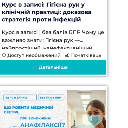
Курс в записі: Гігієна рук у
клінічній практиці: доказова
стратегія проти інфекцій
Курс в записі | без балів БПР Чому це
важливо знати: Гігієна рук —
найпростіший, найефективніший
Доступ необмежений
Початківець
метод профілактики інфекцій.
Нехтування цією процедурою може
Детальніше
призвести до розвитку ІПНМД у
пацієнта, і...