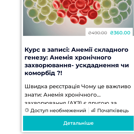
₴360.00
₴490.00
Курс в записі: Анемії складного
генезу: Анемія хронічного
захворювання- ускдаднення чи
коморбід ?!
Швидка реєстрація Чому це важливо
знати: Анемія хронічного
захворювання (АХЗ) є другою за
Доступ необмежений
Початківець
поширеністю причиною анемії після
залізодефіцитної, зустрічається у 30-
Детальніше
60% пацієнтів з хронічними