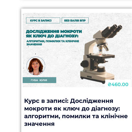
патологіями та часто залишається
недіагностованою Правильна...
₴460.00
Курс в записі: Дослідження
мокроти як ключ до діагнозу:
алгоритми, помилки та клінічне
значення