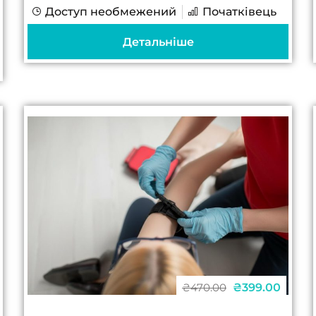
Доступ необмежений
Початківець
щодо встановлення та інтерпретації
резус-статусу у різних категоріях осіб
Детальніше
удосконалить знання про можливості
сучасних реагентів...
₴399.00
₴470.00