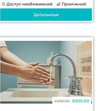
Доступ необмежений
Проміжний
інтерпретація результатів аналізів
дозволяє уникнути хибних діагнозів і
Детальніше
непотрібного лікування Рання
діагностика складних...
₴200.00
₴250.00