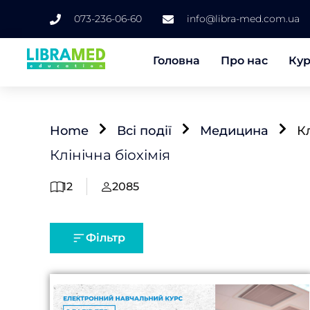
073-236-06-60
info@libra-med.com.ua
Головна
Про нас
Ку
Home
Всі події
Медицина
Кл
Клінічна біохімія
12
2085
Фільтр