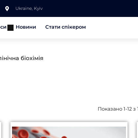
Ukraine, Kyiv
рси
Новини
Стати спікером
інічна біохімія
Показано 1-12 з 