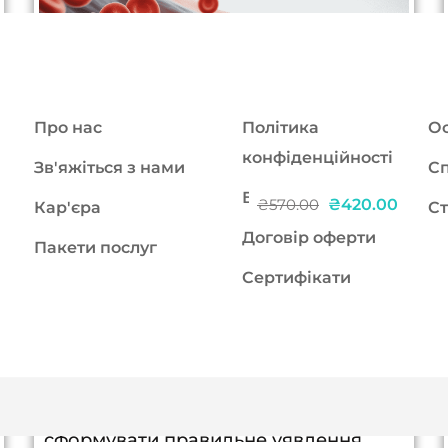
Про нас
Політика
Ос
конфіденційності
Зв'яжіться з нами
Сп
БПР
₴420.00
₴570.00
Кар'єра
Ст
Договір оферти
Пакети послуг
Курс в записі: Діагностика
Сертифікати
антигенів систем Резус та Кел в
лабораторній практиці: кому, як
і навіщо?
Без балів БПР | Курс в записі Чому це
важливо знати: дозволить
сформувати правильне уявлення