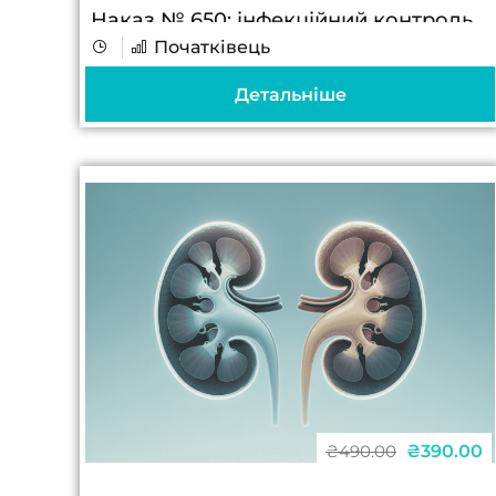
Наказ № 650: інфекційний контроль
Початківець
Чому це важливо знати медичній
сестрі Нормативна база вакцинації
Детальніше
оновлюється Календар
профілактичних щеплень і супровідні
накази...
₴390.00
₴490.00