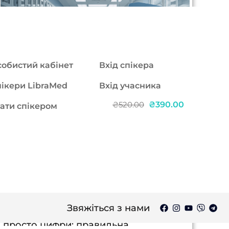
обистий кабінет
Вхід спікера
ікери LibraMed
Вхід учасника
₴390.00
₴520.00
ати спікером
Курс в записі: Лабораторна
діагностика в дитячій
гастроентерології: від
лабораторії до діагнозу
Без балів БПР | Курс в записі Чому це
Звяжіться з нами
важливо знати: Лабораторія — не
просто цифри: правильна