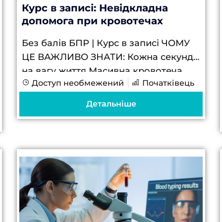
Курс в записі: Невідкладна
допомога при кровотечах
Без балів БПР | Курс в записі ЧОМУ
ЦЕ ВАЖЛИВО ЗНАТИ: Кожна секунда
на вагу життя Масивна кровотеча
Доступ необмежений
Початківець
може призвести до смерті за 3-5
хвилин. Ваші швидкі та правильні дії...
Детальніше