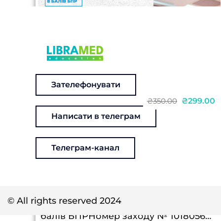
Зателефонувати
₴299.00
₴350.00
Написати в телеграм
ЕНК: Вакцинація та інфекційний
контроль. Роль медичної сестри.
Телеграм-канал
Що змінилось та як працювати з
оновленими вимогами
законодавства?
© All rights reserved 2024
Дійсний: 09.12.2025 – 12.09.2027ЕНК8
балів БПРНомер заходу № 1018056