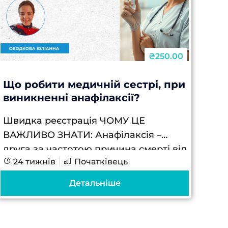
₴250.00
Що робити медичній сестрі, при
виникненні анафілаксії?
Швидка реєстрація ЧОМУ ЦЕ
ВАЖЛИВО ЗНАТИ: Анафілаксія –
друга за частотою причина смерті від
24 тижнів
Початківець
алергічних реакцій в Україні, при
цьому 90% випадків можна
Детальніше
попередити правильними діями
медсестри у перші хвилини...