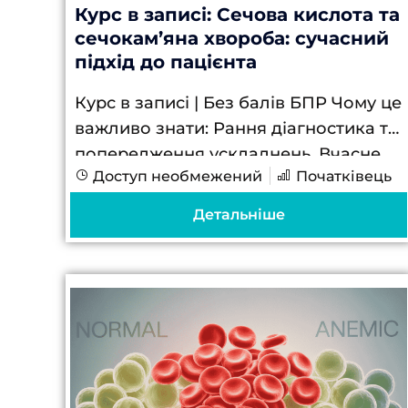
Курс в записі: Сечова кислота та
сечокам’яна хвороба: сучасний
підхід до пацієнта
Курс в записі | Без балів БПР Чому це
важливо знати: Рання діагностика та
попередження ускладнень. Вчасне
Доступ необмежений
Початківець
виявлення гіперурикемії та факторів
ризику допомагає запобігти
Детальніше
рецидивам сечокам’яної хвороби та
ураженню нирок...