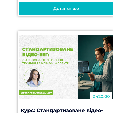
діагностики епілептичних і
Детальніше
неепілептичних нападів: без нього
часто...
₴420.00
Курс: Стандартизоване відео-