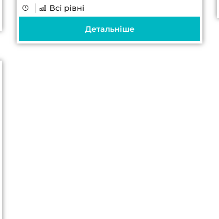
Всі рівні
діагностичне рішення Технічна якість
ЕЕГ-запису безпосередньо впливає
Детальніше
на достовірність клінічного висновку.
Артефакти від...