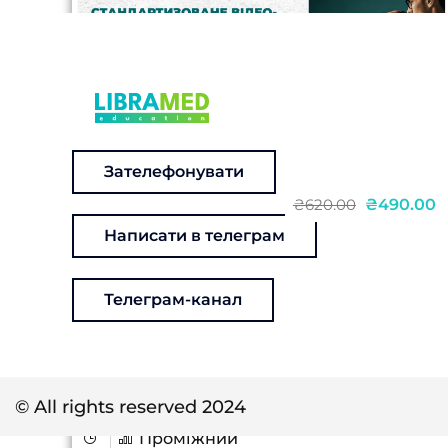
Зателефонувати
₴490.00
₴620.00
Написати в телеграм
ЕНК: Стандартизоване відео-ЕЕГ:
діагностичне значення, технічні
Телеграм-канал
та клінічні аспекти
Дійсний з 04.08.2026 до 04.08.2028
ЕНК 12 балів БПР Номер заходу №
© All rights reserved 2024
1031565 Чому це важливо знати Відео-
Проміжний
ЕЕГ — ключ до диференційної