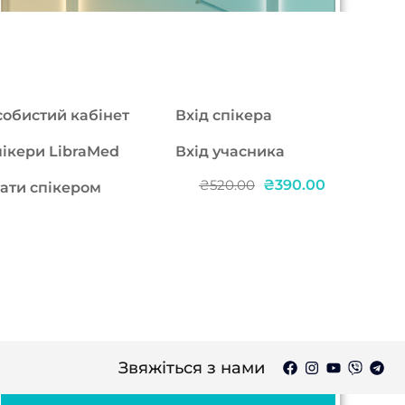
обистий кабінет
Вхід спікера
ікери LibraMed
Вхід учасника
₴390.00
₴520.00
ати спікером
Курс в записі: Аналіз артефактів
та неспецифічних змін на ЕЕГ
Без балів БПР | Курс в записі Чому це
важливо знати: Артефакти та
неспецифічні зміни на ЕЕГ можуть
Звяжіться з нами
Доступ необмежений
Проміжний
істотно ускладнювати діагностику
епілептичних і неепілептичних