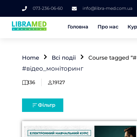
073-236-06-60
info@libra-med.com.ua
Головна
Про нас
Ку
Home
Всі події
Course tagged “
#відео_моніторинг
136
19127
Фільтр