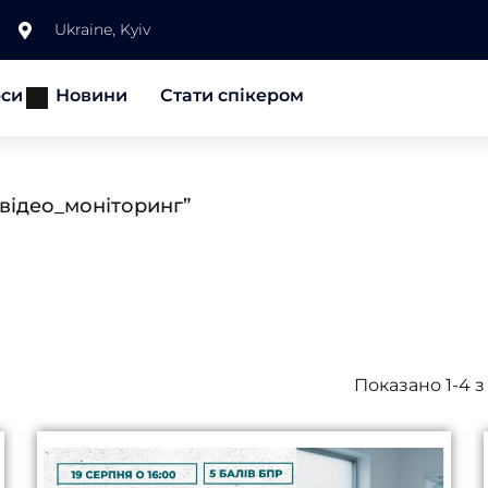
Ukraine, Kyiv
рси
Новини
Стати спікером
#відео_моніторинг”
Показано 1-4 з