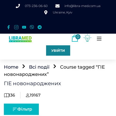
073-236-06-60
info@libra-med.com.ua
Ukraine, Kyiv
0
УВІЙТИ
Home
Всі події
Course tagged “ГІЕ
новонароджених”
ГІЕ новонароджених
136
19167
Фільтр