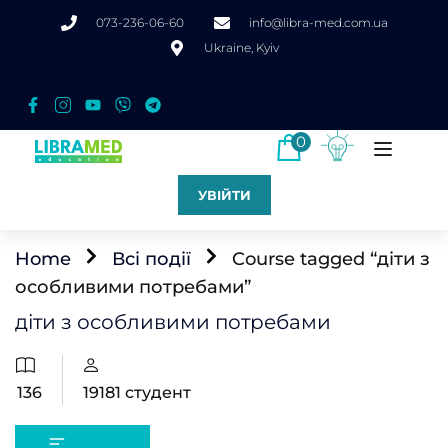
073-236-06-60
info@libra-med.com.ua
Ukraine, Kyiv
0
УВІЙТИ
Home
Всі події
Course tagged “діти з
особливими потребами”
діти з особливими потребами
136
19181
студент