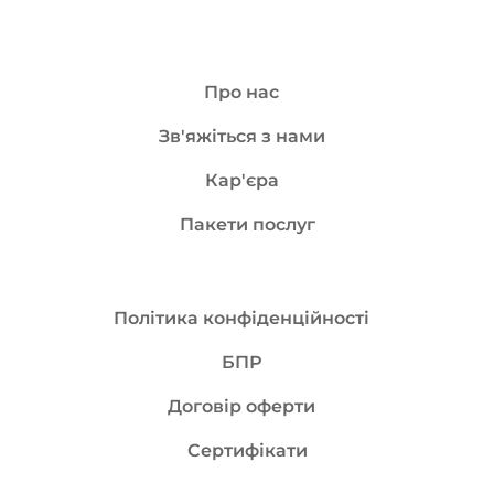
новонароджених, що потребує швидкої
діагностики і невідкладної терапії
Детальніше
Лікувальна гіпотермія...
Про нас
Зв'яжіться з нами
Кар'єра
Пакети послуг
Політика конфіденційності
БПР
Договір оферти
Сертифікати