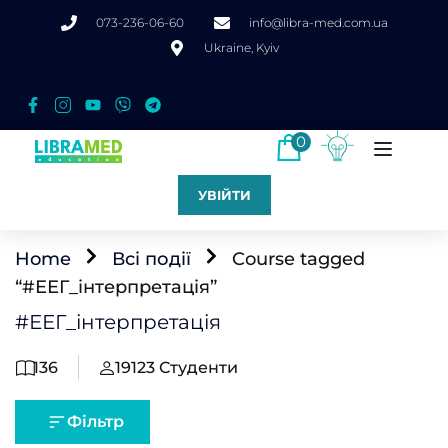
073-236-06-60
info@libra-med.com.ua
Ukraine, Kyiv
0
УВІЙТИ
Home
Всі події
Course tagged
“#ЕЕГ_інтерпретація”
#ЕЕГ_інтерпретація
136
19123
Студенти
Фільтр