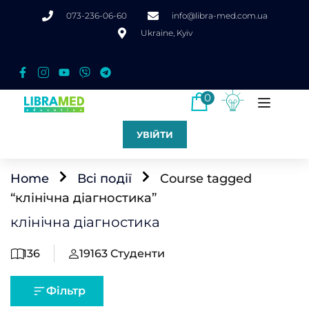
073-236-06-60
info@libra-med.com.ua
Ukraine, Kyiv
0
УВІЙТИ
Home
Всі події
Course tagged
“клінічна діагностика”
клінічна діагностика
136
19163
Студенти
Фільтр