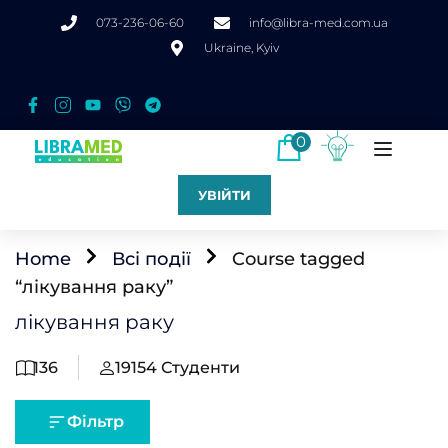
073-236-06-60
info@libra-med.com.ua
Ukraine, Kyiv
0
УВІЙТИ
Home
Всі події
Course tagged
“лікування раку”
лікування раку
136
19154
Студенти
Фільтр