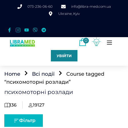
073-236-06-60
info@libra-med.com.ua
Ukraine, Kyiv
0
УВІЙТИ
Home
Всі події
Course tagged
“психомоторні розлади”
психомоторні розлади
136
19127
Фільтр