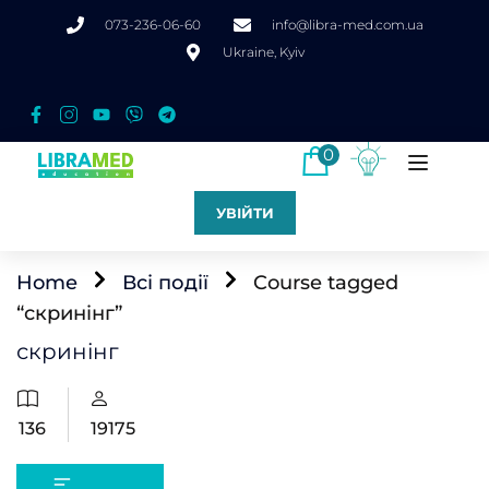
073-236-06-60
info@libra-med.com.ua
Ukraine, Kyiv
0
УВІЙТИ
Home
Всі події
Course tagged
“скринінг”
скринінг
136
19175