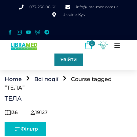
073-236-06-60
info@libra-med.com.ua
Ukraine, Kyiv
0
УВІЙТИ
Home
Всі події
Course tagged
“ТЕЛА”
ТЕЛА
136
19127
Фільтр