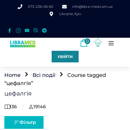
073-236-06-60
info@libra-med.com.ua
Ukraine, Kyiv
0
УВІЙТИ
Home
Всі події
Course tagged
“цефалгія”
цефалгія
136
19146
Фільтр