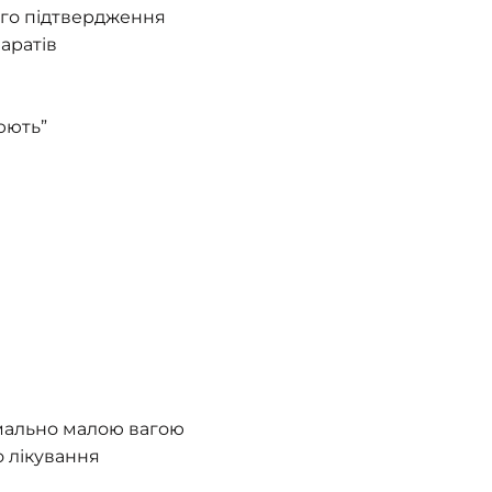
ого підтвердження
аратів
юють”
мально малою вагою
 лікування