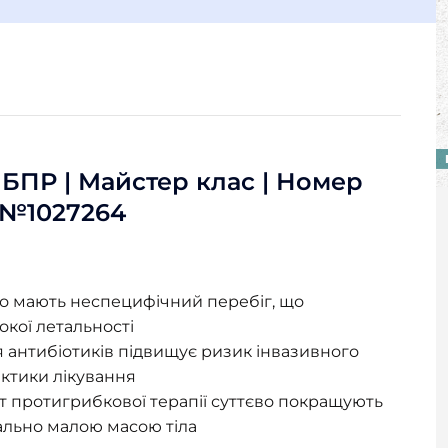
ів БПР | Майстер клас | Номер
 №1027264
то мають неспецифічний перебіг, що
окої летальності
 антибіотиків підвищує ризик інвазивного
актики лікування
т протигрибкової терапії суттєво покращують
мально малою масою тіла