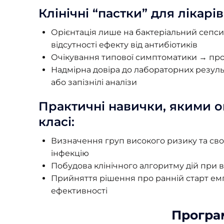
Клінічні “пастки” для лікарів
Орієнтація лише на бактеріальний сепсис
відсутності ефекту від антибіотиків
Очікування типової симптоматики → проп
Надмірна довіра до лабораторних резуль
або запізнілі аналізи
Практичні навички, якими о
класі:
Визначення груп високого ризику та св
інфекцію
Побудова клінічного алгоритму дій при ві
Прийняття рішення про ранній старт емпі
ефективності
Програм