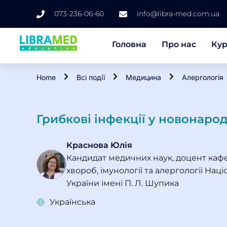
073-236-06-60
info@libra-med.com.ua
Головна
Про нас
Ку
Home
Всі події
Медицина
Алергологія
Грибкові інфекції у новонар
Краснова Юлія
Кандидат медичних наук, доцент кафед
хвороб, імунології та алергології На
України імені П. Л. Шупика
Українська