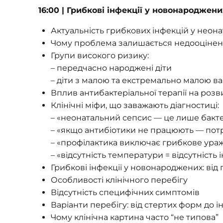
16:00 | Грибкові інфекції у новонароджени
Актуальність грибкових інфекцій у неона
Чому проблема залишається недооцінен
Групи високого ризику:
– передчасно народжені діти
– діти з малою та екстремально малою в
Вплив антибактеріальної терапії на розви
Клінічні міфи, що заважають діагностиці:
– «неонатальний сепсис — це лише бакте
– «якщо антибіотики не працюють — пот
– «профілактика виключає грибкове ура
– «відсутність температури = відсутність 
Грибкові інфекції у новонароджених: від 
Особливості клінічного перебігу
Відсутність специфічних симптомів
Варіанти перебігу: від стертих форм до 
Чому клінічна картина часто “не типова”