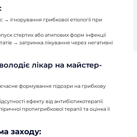
:
 → ігнорування грибкової етіології при
уск стертих або атипових форм інфекції
татів → затримка лікування через негативні
володіє лікар на майстер-
оєчасне формування підозри на грибкову
дсутності ефекту від антибіотикотерапії
ричної протигрибкової терапії та оцінка її
а заходу: