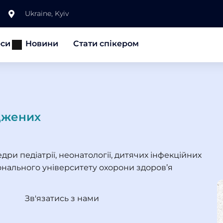
Ukraine, Kyiv
рси
Новини
Стати спікером
оджених
ри педіатрії, неонатології, дитячих інфекційних
ціонального університету охорони здоров’я
Зв'язатись з нами