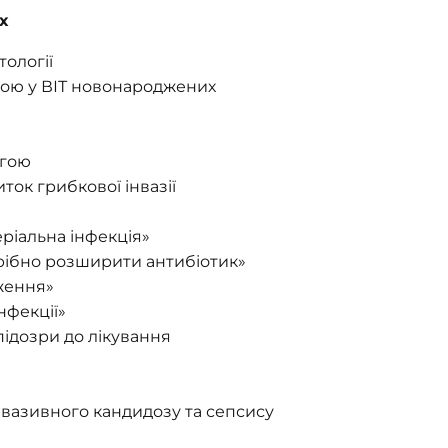
х
тології
ою у ВІТ новонароджених
агою
ток грибкової інвазії
ріальна інфекція»
рібно розширити антибіотик»
ження»
інфекції»
підозри до лікування
інвазивного кандидозу та сепсису