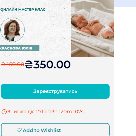
₴350.00
₴450.00
Зареєструватись
Знижка діє
271
d :
13
h :
20
m :
06
s
Add to Wishlist