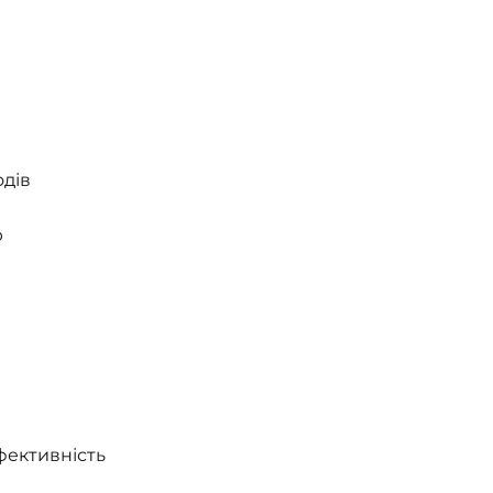
дів
ю
фективність