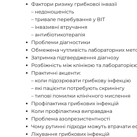
Фактори ризику грибкової інвазії
– недоношеність
– тривале перебування у ВІТ
– інвазивні втручання
– антибіотикотерапія
Проблеми діагностики
Обмежена чутливість лабораторних мето
Затримка підтвердження діагнозу
Розбіжність між клінікою та лабораторіє
Практичні акценти:
– коли підозрювати грибкову інфекцію
– які пацієнти потребують скринінгу
– типові помилки клінічного мислення
Профілактика грибкових інфекцій
Коли профілактика виправдана
Проблема азолрезистентності
Чому рутинні підходи можуть втрачати е
Лікування грибкових інфекцій