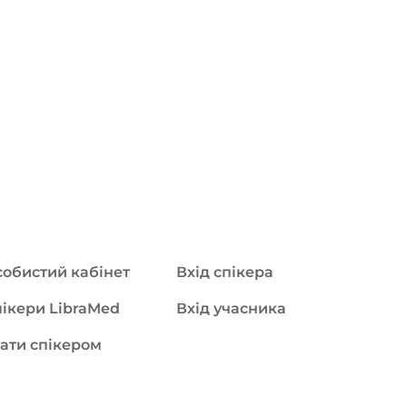
обистий кабінет
Вхід спікера
ікери LibraMed
Вхід учасника
ати спікером