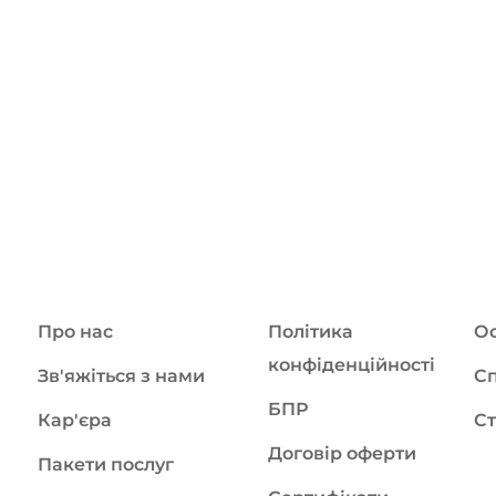
Про нас
Політика
Ос
конфіденційності
Зв'яжіться з нами
Сп
БПР
Кар'єра
Ст
Договір оферти
Пакети послуг