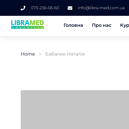
073-236-06-60
info@libra-med.com.ua
Головна
Про нас
Ку
Home
Бабалик Наталія