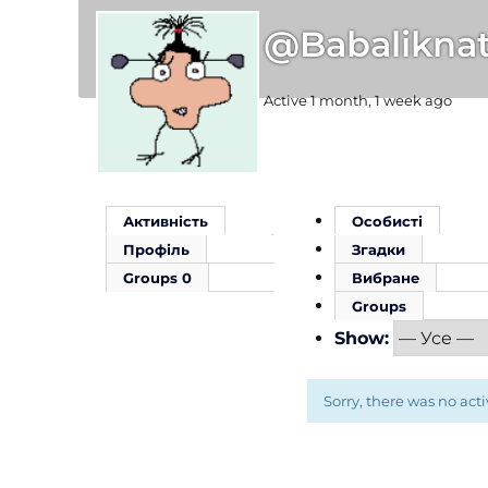
@babalikna
Active 1 month, 1 week ago
Активність
Особисті
Профіль
Згадки
Groups
0
Вибране
Groups
Show:
Sorry, there was no activ