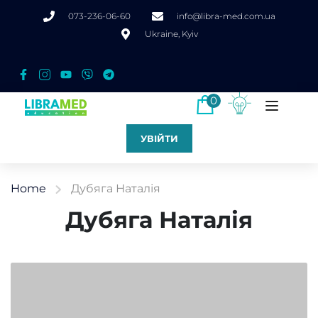
073-236-06-60
info@libra-med.com.ua
Ukraine, Kyiv
0
УВІЙТИ
Home
Дубяга Наталія
Дубяга Наталія