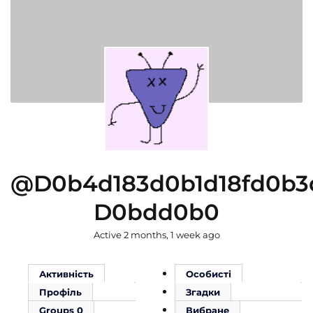
@d0b4d183d0b1d18fd0b3
D0bdd0b0
Active 2 months, 1 week ago
Активність
Особисті
Профіль
Згадки
Groups
0
Вибране