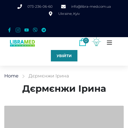
073-236-06-60
info@libra-med.com.ua
Ukraine, Kyiv
0
УВІЙТИ
Home
Дєрмєнжи Ірина
Дєрмєнжи Ірина