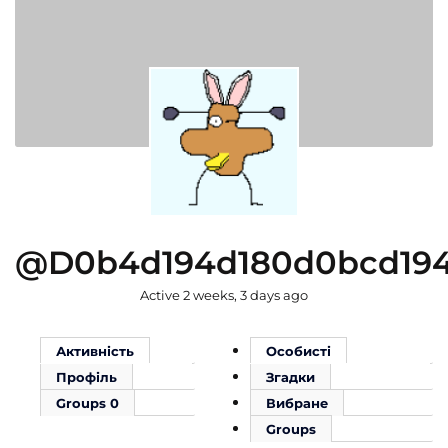
@d0b4d194d180d0bcd19
Active 2 weeks, 3 days ago
Активність
Особисті
Профіль
Згадки
Groups
0
Вибране
Groups