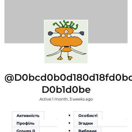
@d0bcd0b0d180d18fd0b
D0b1d0be
Active 1 month, 3 weeks ago
Активність
Особисті
Профіль
Згадки
Groups
0
Вибране