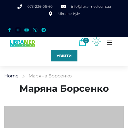
073-236-06-60
info@libra-med.com.ua
Ukraine, Kyiv
0
УВІЙТИ
Home
Маряна Борсенко
Маряна Борсенко