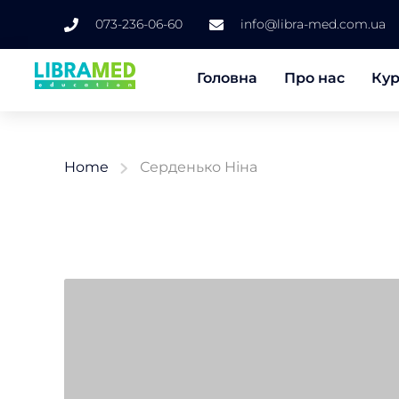
073-236-06-60
info@libra-med.com.ua
Головна
Про нас
Ку
Home
Серденько Ніна