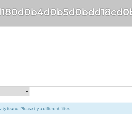
d180d0b4d0b5d0bdd18cd0
ity found. Please try a different filter.