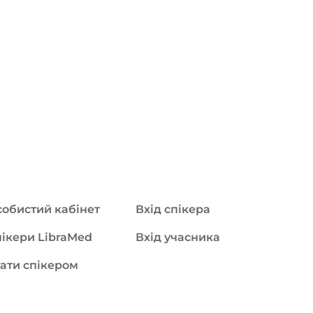
обистий кабінет
Вхід спікера
ікери LibraMed
Вхід учасника
ати спікером