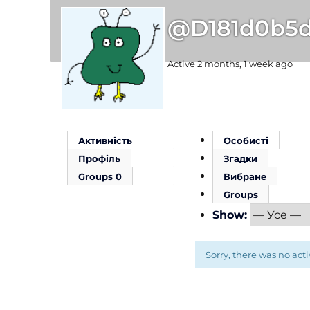
@d181d0b5
Active 2 months, 1 week ago
Активність
Особисті
Профіль
Згадки
Groups
0
Вибране
Groups
Show:
Sorry, there was no activ