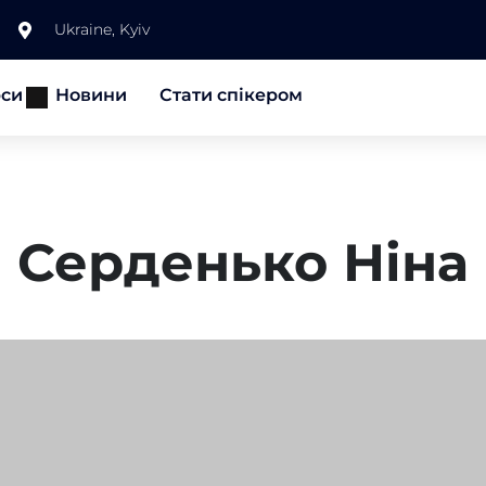
Ukraine, Kyiv
рси
Новини
Стати спікером
Серденько Ніна