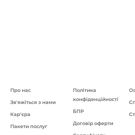
Про нас
Політика
Ос
конфіденційності
Зв'яжіться з нами
Сп
БПР
Кар'єра
Ст
Договір оферти
Пакети послуг