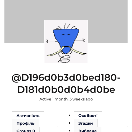
@d196d0b3d0bed180-
D181d0b0d0b4d0be
Active 1 month, 3 weeks ago
Активність
Особисті
Профіль
Згадки
Groups
0
Вибране