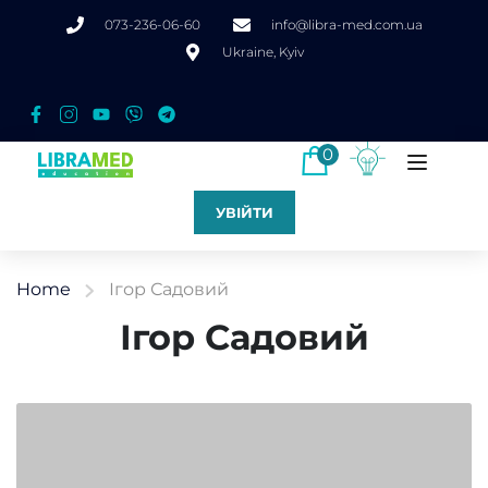
073-236-06-60
info@libra-med.com.ua
Ukraine, Kyiv
0
УВІЙТИ
Home
Ігор Садовий
Ігор Садовий