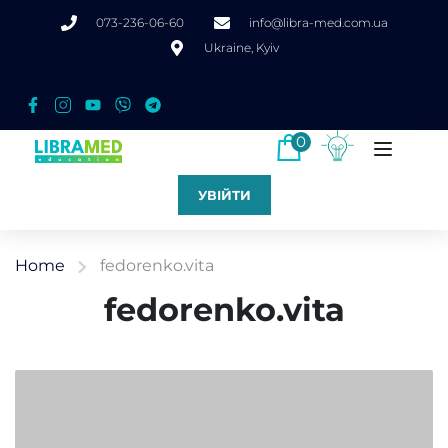
073-236-06-60
info@libra-med.com.ua
Ukraine, Kyiv
0
УВІЙТИ
Home
fedorenko.vita
fedorenko.vita