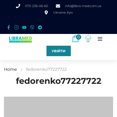
073-236-06-60
info@libra-med.com.ua
Ukraine, Kyiv
0
УВІЙТИ
Home
fedorenko77227722
fedorenko77227722