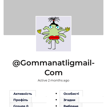
@gommanatligmail-
Com
Active 2 months ago
Активність
Особисті
Профіль
Згадки
Groups
0
Вибране