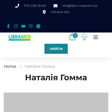
073-236-06-60
info@libra-med.com.ua
Ukraine, Kyiv
0
УВІЙТИ
Home
Наталія Гомма
Наталія Гомма