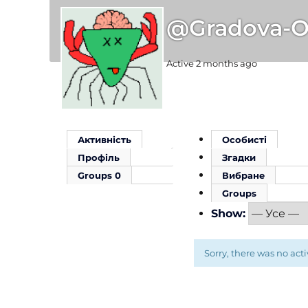
@gradova-O
Active 2 months ago
Активність
Особисті
Профіль
Згадки
Groups
0
Вибране
Groups
Show:
Sorry, there was no activ