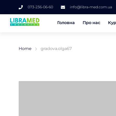
073-236-06-60
info@libra-med.com.ua
Головна
Про нас
Ку
Home
gradova.olga67