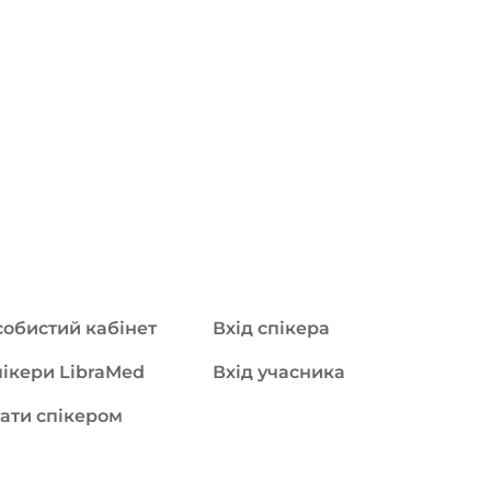
обистий кабінет
Вхід спікера
ікери LibraMed
Вхід учасника
ати спікером