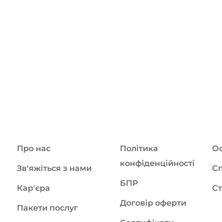
Про нас
Політика
Ос
конфіденційності
Зв'яжіться з нами
Сп
БПР
Кар'єра
Ст
Договір оферти
Пакети послуг