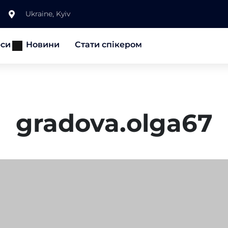
Ukraine, Kyiv
рси
Новини
Стати спікером
gradova.olga67