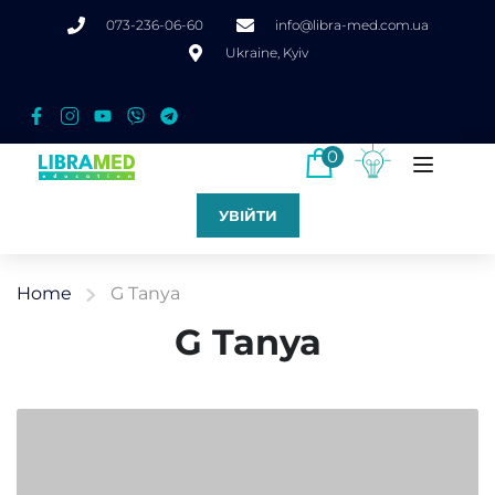
073-236-06-60
info@libra-med.com.ua
Ukraine, Kyiv
0
УВІЙТИ
Home
G Tanya
G Tanya