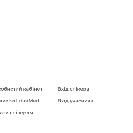
обистий кабінет
Вхід спікера
ікери LibraMed
Вхід учасника
ати спікером