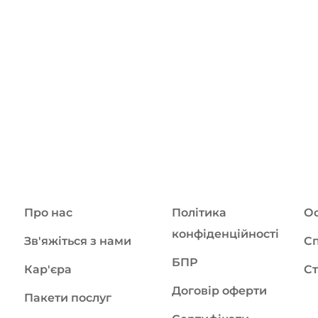
Про нас
Політика
Ос
конфіденційності
Зв'яжіться з нами
Сп
БПР
Кар'єра
Ст
Договір оферти
Пакети послуг