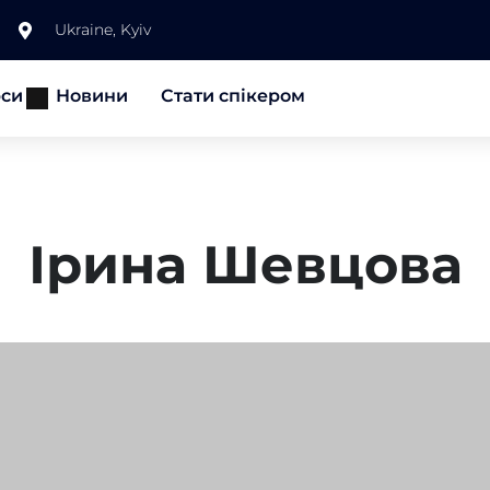
Ukraine, Kyiv
рси
Новини
Стати спікером
Ірина Шевцова