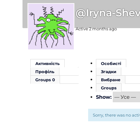
@iryna-She
Active 2 months ago
Активність
Особисті
Профіль
Згадки
Groups
0
Вибране
Groups
Show:
Sorry, there was no activ