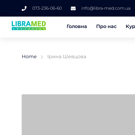
073-236-06-60
info@libra-med.com.ua
Головна
Про нас
Ку
Home
Ірина Шевцова