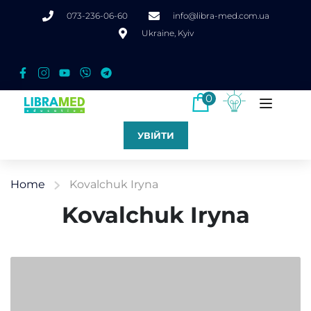
073-236-06-60
info@libra-med.com.ua
Ukraine, Kyiv
0
УВІЙТИ
Home
Kovalchuk Iryna
Kovalchuk Iryna