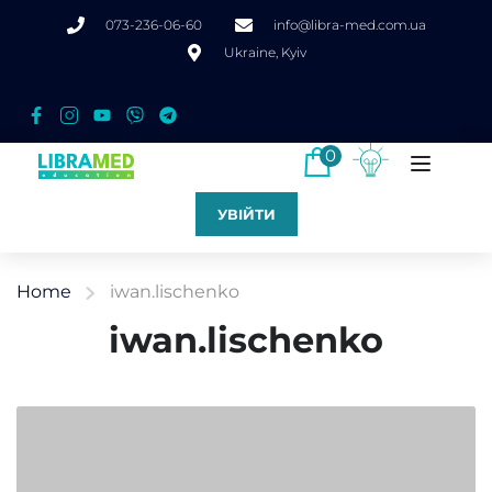
073-236-06-60
info@libra-med.com.ua
Ukraine, Kyiv
0
УВІЙТИ
Home
iwan.lischenko
iwan.lischenko