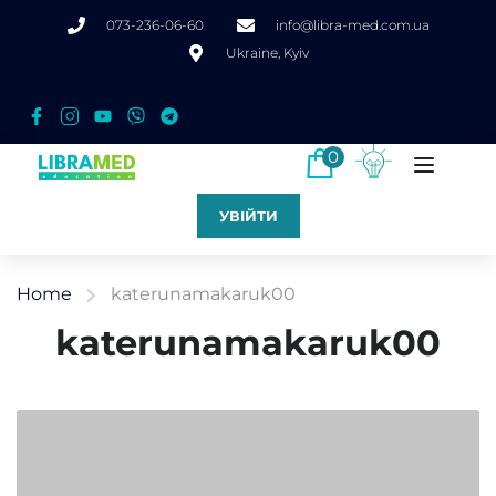
073-236-06-60
info@libra-med.com.ua
Ukraine, Kyiv
0
УВІЙТИ
Home
katerunamakaruk00
katerunamakaruk00