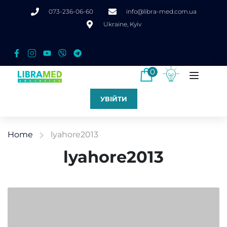
073-236-06-60
info@libra-med.com.ua
Ukraine, Kyiv
0
УВІЙТИ
Home
lyahore2013
lyahore2013