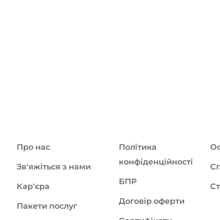
Про нас
Політика
Ос
конфіденційності
Зв'яжіться з нами
Сп
БПР
Кар'єра
Ст
Договір оферти
Пакети послуг