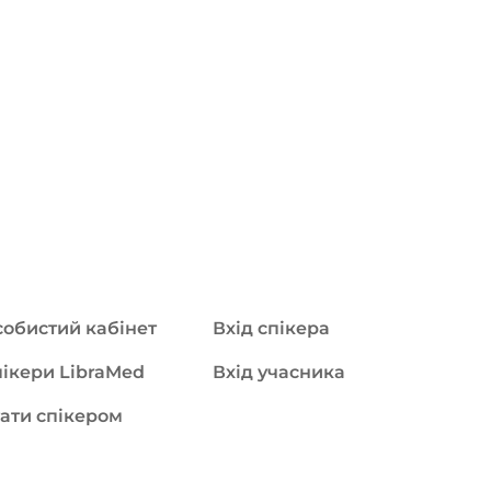
обистий кабінет
Вхід спікера
ікери LibraMed
Вхід учасника
ати спікером