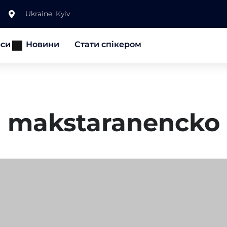
Ukraine, Kyiv
рси
Новини
Стати спікером
makstaranencko