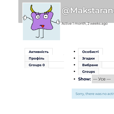
@makstaran
Active 1 month, 2 weeks ago
Активність
Особисті
Профіль
Згадки
Groups
0
Вибране
Groups
Show:
Sorry, there was no activ