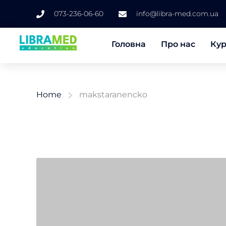
073-236-06-60
info@libra-med.com.ua
Головна
Про нас
Ку
Home
makstaranencko