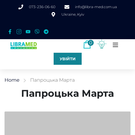
073-236-06-60
info@libra-med.com.ua
Ukraine, Kyiv
0
УВІЙТИ
Home
Папроцька Марта
Папроцька Марта