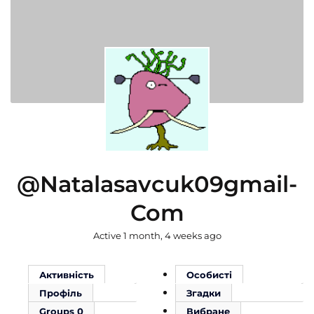
@natalasavcuk09gmail-
Com
Active 1 month, 4 weeks ago
Активність
Особисті
Профіль
Згадки
Groups
0
Вибране