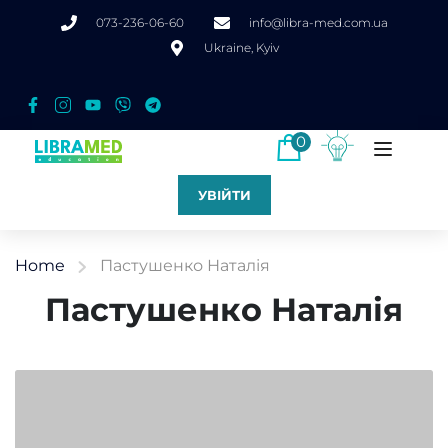
073-236-06-60
info@libra-med.com.ua
Ukraine, Kyiv
0
УВІЙТИ
Home
Пастушенко Наталія
Пастушенко Наталія