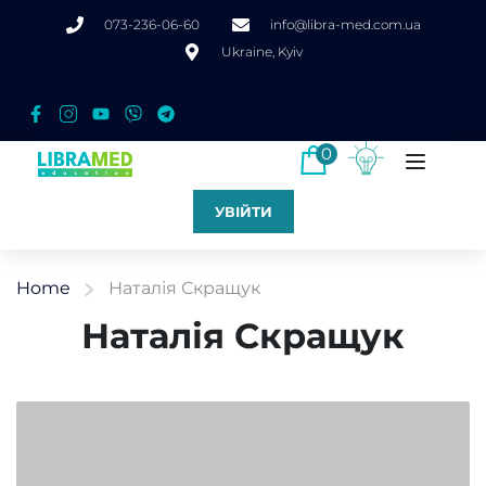
073-236-06-60
info@libra-med.com.ua
Ukraine, Kyiv
0
УВІЙТИ
Home
Наталія Скращук
Наталія Скращук