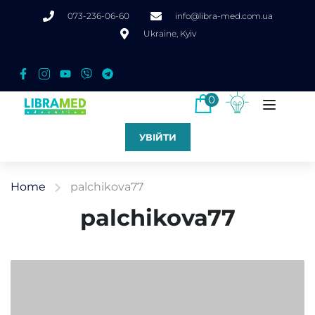
073-236-06-60
info@libra-med.com.ua
Ukraine, Kyiv
0
УВІЙТИ
Home
palchikova77
palchikova77