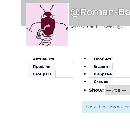
@roman-Bo
Active 2 months, 1 week ago
Активність
Особисті
Профіль
Згадки
Groups
0
Вибране
Groups
Show:
Sorry, there was no activ