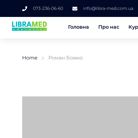
073-236-06-60
info@libra-med.com.ua
Головна
Про нас
Ку
Home
Роман Божко