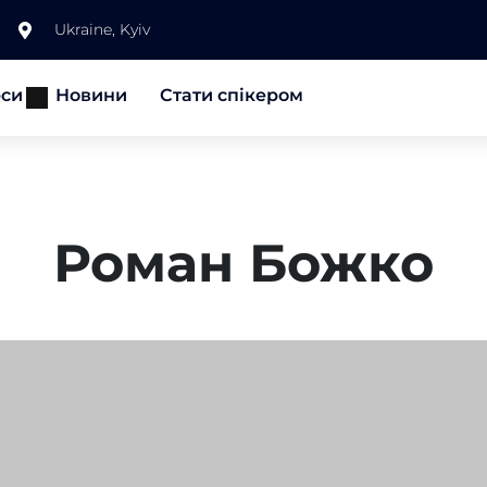
Ukraine, Kyiv
рси
Новини
Стати спікером
Роман Божко