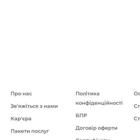
Про нас
Політика
Ос
конфіденційності
Зв'яжіться з нами
Сп
БПР
Кар'єра
Ст
Договір оферти
Пакети послуг