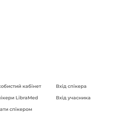
обистий кабінет
Вхід спікера
ікери LibraMed
Вхід учасника
ати спікером