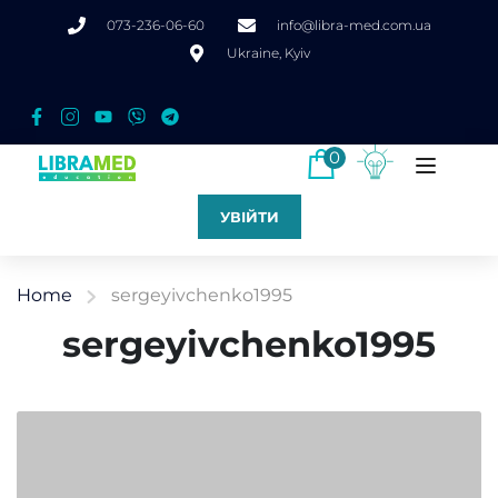
073-236-06-60
info@libra-med.com.ua
Ukraine, Kyiv
0
УВІЙТИ
Home
sergeyivchenko1995
sergeyivchenko1995