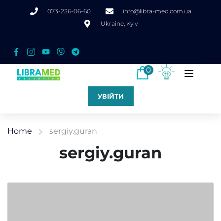
073-236-06-60
info@libra-med.com.ua
Ukraine, Kyiv
0
УВІЙТИ
Home
sergiy.guran
sergiy.guran