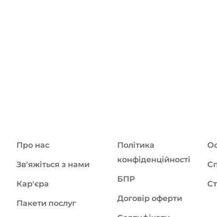
Про нас
Політика
Ос
конфіденційності
Зв'яжіться з нами
Сп
БПР
Кар'єра
Ст
Договір оферти
Пакети послуг