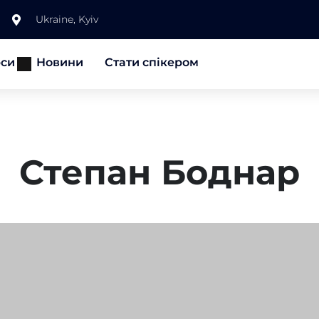
Ukraine, Kyiv
рси
Новини
Стати спікером
Степан Боднар