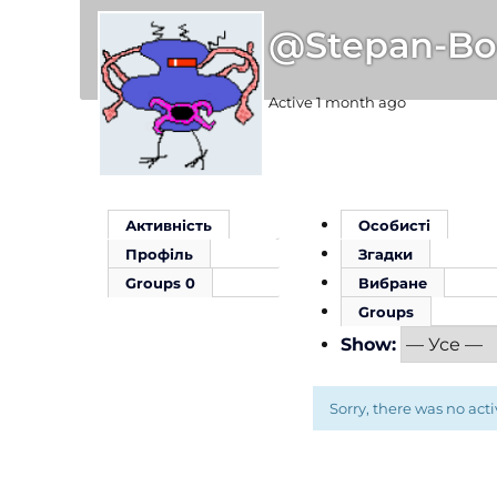
@stepan-Bo
Active 1 month ago
Активність
Особисті
Профіль
Згадки
Groups
0
Вибране
Groups
Show:
Sorry, there was no activ