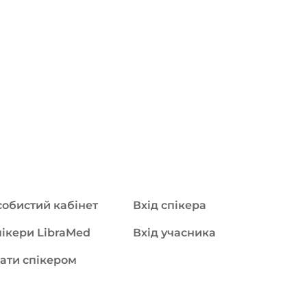
обистий кабінет
Вхід спікера
ікери LibraMed
Вхід учасника
ати спікером