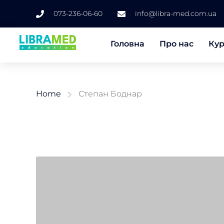
073-236-06-60
info@libra-med.com.ua
Головна
Про нас
Ку
Home
Степан Боднар