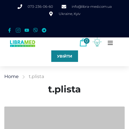
073-236-06-60
info@libra-med.com.ua
Ukraine, Kyiv
0
УВІЙТИ
Home
t.plista
t.plista