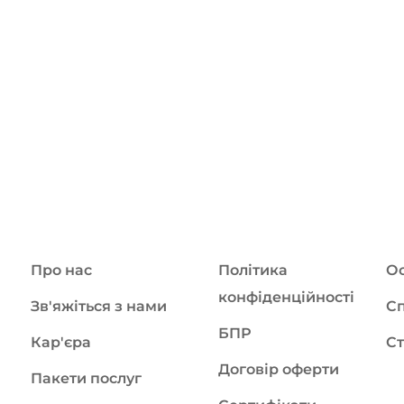
Про нас
Політика
Ос
конфіденційності
Зв'яжіться з нами
Сп
БПР
Кар'єра
Ст
Договір оферти
Пакети послуг