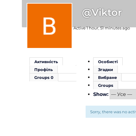
@viktor
Active 1 hour, 51 minutes ago
Активність
Особисті
Профіль
Згадки
Groups
0
Вибране
Groups
Show:
Sorry, there was no activ