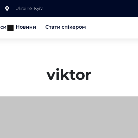
Ukraine, Kyiv
рси
Новини
Стати спікером
viktor