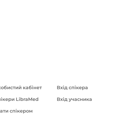
обистий кабінет
Вхід спікера
ікери LibraMed
Вхід учасника
ати спікером