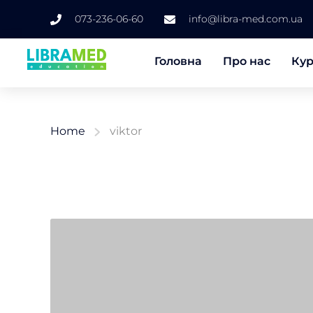
073-236-06-60
info@libra-med.com.ua
Головна
Про нас
Ку
Home
viktor