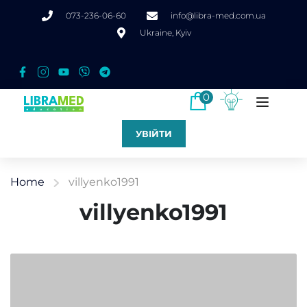
073-236-06-60
info@libra-med.com.ua
Ukraine, Kyiv
0
УВІЙТИ
Home
villyenko1991
villyenko1991