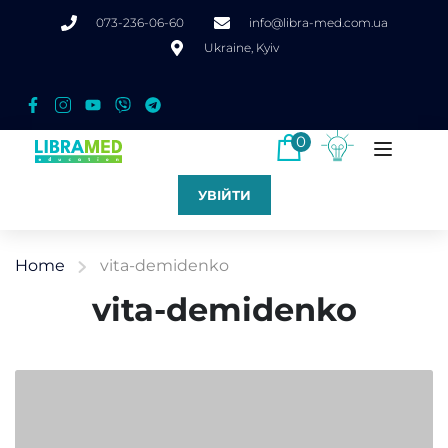
073-236-06-60
info@libra-med.com.ua
Ukraine, Kyiv
0
УВІЙТИ
Home
vita-demidenko
vita-demidenko