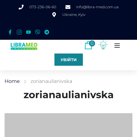
073-236-06-60
info@libra-med.com.ua
Ukraine, Kyiv
0
УВІЙТИ
Home
zorianaulianivska
zorianaulianivska