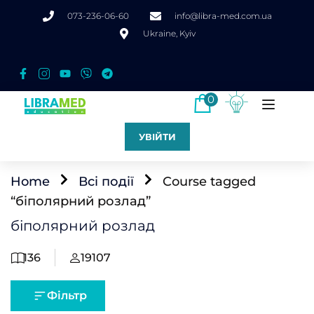
073-236-06-60
info@libra-med.com.ua
Ukraine, Kyiv
0
УВІЙТИ
Home
Всі події
Course tagged
“біполярний розлад”
біполярний розлад
136
19107
Фільтр