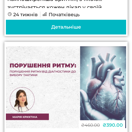
зустрічається кожен лікар у своїй
24 тижнів
Початківець
практиці, незалежно від спеціалізації
Вчасна діагностика екстрасистолії
Детальніше
дозволяє запобігти серйозним
ускладненням та покращити якість
життя...
₴390.00
₴460.00