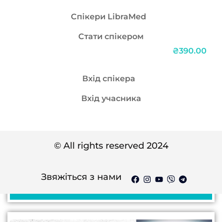
Спікери LibraMed
Стати спікером
₴390.00
Курс: Фібриляція передсердь на
Вхід спікера
ЕКГ: від розпізнавання до сучасного
Вхід учасника
лікування
Чому це важливо знати: Епідеміологічна
загроза: Фібриляція передсердь вражає
© All rights reserved 2024
кожного 4-го дорослого після 40 років, а
24 тижнів
Початківець
до 2030 року кількість пацієнтів зросте на
Звяжіться з нами
60% – ваші знання можуть врятувати
Детальніше
тисячі...