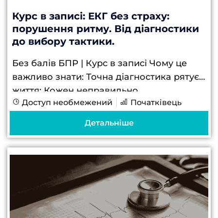
Курс в записі: ЕКГ без страху:
порушення ритму. Від діагностики
до вибору тактики.
Без балів БПР | Курс в записі Чому це
важливо знати: Точна діагностика рятує
життя: Кожен неправильно
Доступ необмежений
Початківець
інтерпретований ритм може коштувати
пацієнту здоров’я та життя. Вчасне та
Детальніше
правильне розпізнавання аритмій...