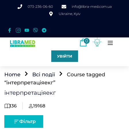
073-236-06-60
info@libra-med.com.ua
Ukraine, Kyiv
0
УВІЙТИ
Home
Всі події
Course tagged
“інтерпретаціяекг”
інтерпретаціяекг
136
19168
Фільтр