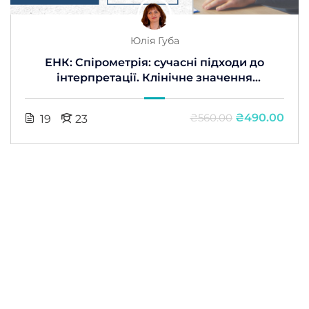
Юлія Губа
ЕНК: Спірометрія: сучасні підходи до
інтерпретації. Клінічне значення
спірометрії в практиці терапевта та
пульмонолога
₴490.00
₴560.00
19
23