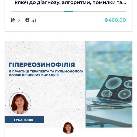
ключ до діагнозу: алгоритми, помилки та
клінічне значення
₴460.00
2
41