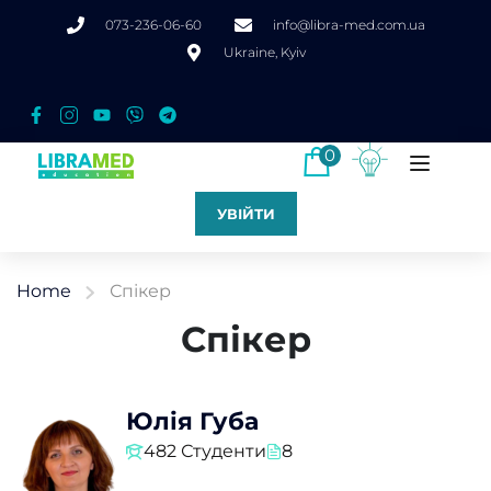
073-236-06-60
info@libra-med.com.ua
Ukraine, Kyiv
0
УВІЙТИ
Home
Спікер
Спікер
Юлія Губа
482 Студенти
8