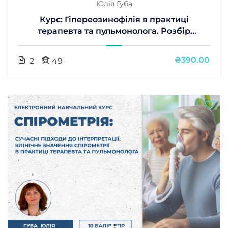
Юлія Губа
Курс: Гіпереозинофілія в практиці
терапевта та пульмонолога. Розбір
клінічних випадків
₴390.00
2
49