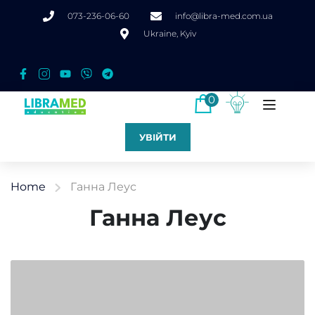
073-236-06-60
info@libra-med.com.ua
Ukraine, Kyiv
0
УВІЙТИ
Home
Ганна Леус
Ганна Леус